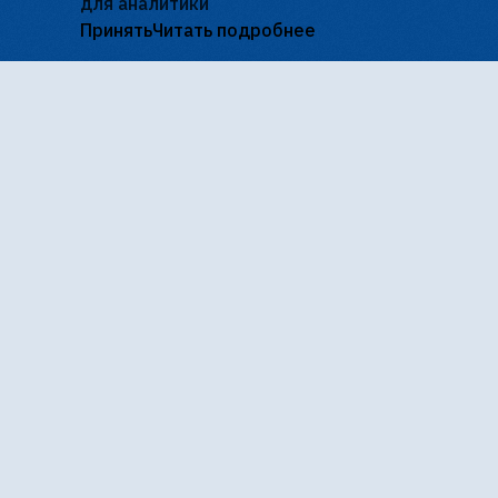
для аналитики
Варвара-краса
Весельчак У
Принять
Читать подробнее
«Петербург-кино» - государственная сеть
кинотеатров. В нашу сеть входят кинотеатры
«Восход», «Дружба», «Заневский», киноцентр
«Родина», «Уран», а также кинотеатр «Фильмофонд»,
созданный на базе крупнейшей в городе синематеки,
архив которой насчитывает более 100 тысяч единиц
хранения. Кинотеатры оснащены современным
оборудованием. Благодаря социально
ориентированной политике нашей киносети мы
сохраняем доступные цены. «Петербург-кино»
является организатором крупнейшего в России