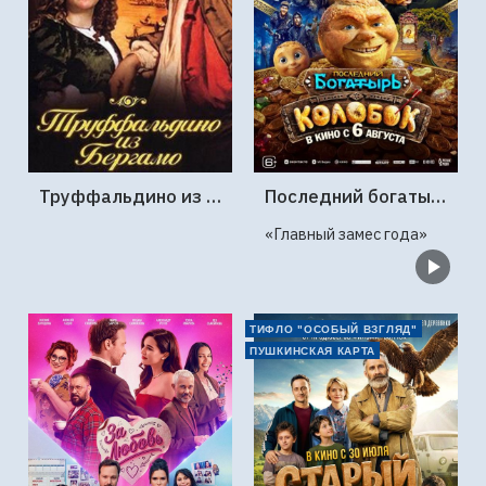
Труффальдино из Бергамо (1976г., Ленфильм, 2 серии)
Последний богатырь. Колобок
«Главный замес года»
ТИФЛО "ОСОБЫЙ ВЗГЛЯД"
ПУШКИНСКАЯ КАРТА