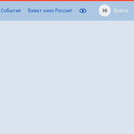
События
Виват кино России!
Войти