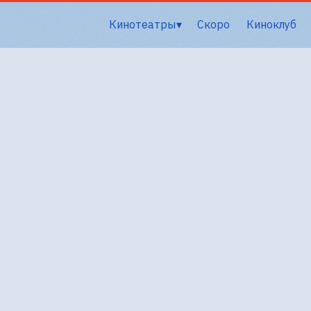
Кинотеатры
Скоро
Киноклуб