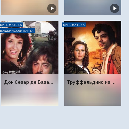
СИНЕМАТЕКА
СИНЕМАТЕКА
ПУШКИНСКАЯ КАРТА
Дон Сезар де Базан (1989г., Ленфильм, 2 серии)
Труффальдино из Бергамо (1976г., Ленфильм, 2 серии)