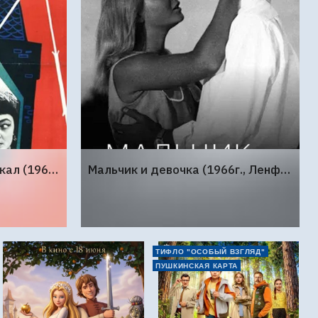
Королевство кривых зеркал (1963г., Киностудия Горького)
Мальчик и девочка (1966г., Ленфильм)
ТИФЛО "ОСОБЫЙ ВЗГЛЯД"
ПУШКИНСКАЯ КАРТА