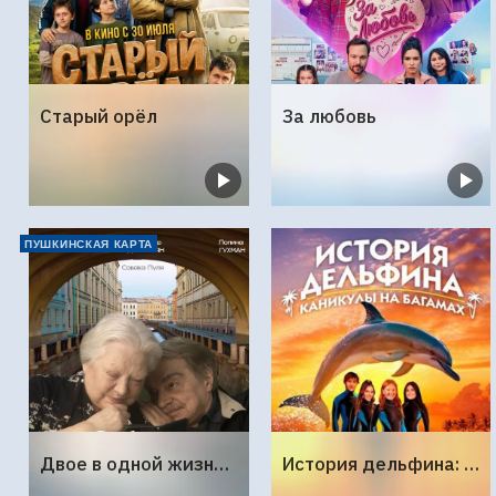
Старый орёл
За любовь
ПУШКИНСКАЯ КАРТА
Двое в одной жизни, не считая собаки
История дельфина: Каникулы на Багамах