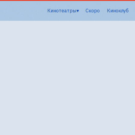
Кинотеатры
Скоро
Киноклуб