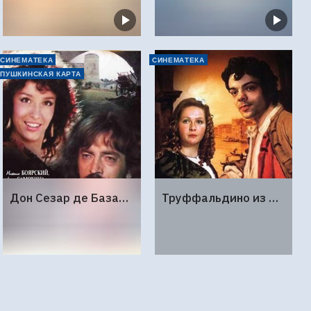
СИНЕМАТЕКА
СИНЕМАТЕКА
ПУШКИНСКАЯ КАРТА
Дон Сезар де Базан (1989г., Ленфильм, 2 серии)
Труффальдино из Бергамо (1976г., Ленфильм, 2 серии)