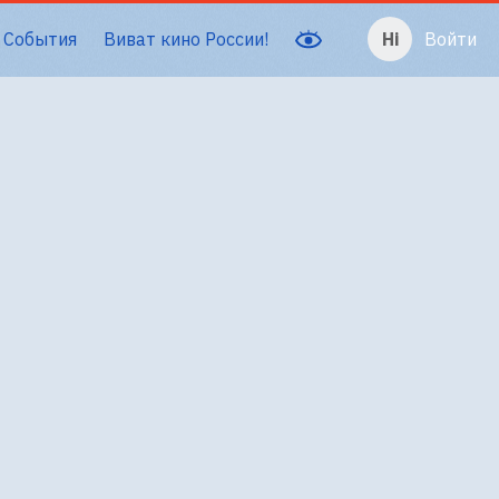
События
Виват кино России!
Войти