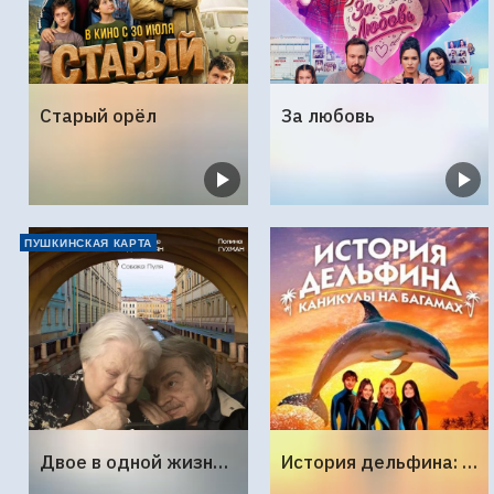
Старый орёл
За любовь
ПУШКИНСКАЯ КАРТА
Двое в одной жизни, не считая собаки
История дельфина: Каникулы на Багамах