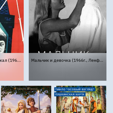
Королевство кривых зеркал (1963г., Киностудия Горького)
Мальчик и девочка (1966г., Ленфильм)
ТИФЛО "ОСОБЫЙ ВЗГЛЯД"
ПУШКИНСКАЯ КАРТА