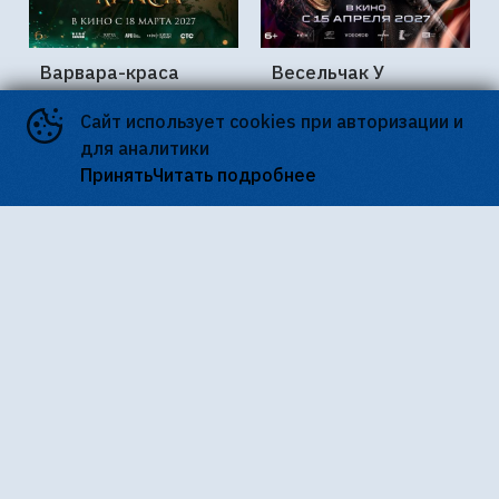
Варвара-краса
Весельчак У
Сайт использует cookies при авторизации и
для аналитики
Принять
Читать подробнее
«Петербург-кино» - государственная сеть
кинотеатров. В нашу сеть входят кинотеатры
«Восход», «Дружба», «Заневский», киноцентр
«Родина», «Уран», а также кинотеатр «Фильмофонд»,
созданный на базе крупнейшей в городе синематеки,
архив которой насчитывает более 100 тысяч единиц
хранения. Кинотеатры оснащены современным
оборудованием. Благодаря социально
ориентированной политике нашей киносети мы
сохраняем доступные цены. «Петербург-кино»