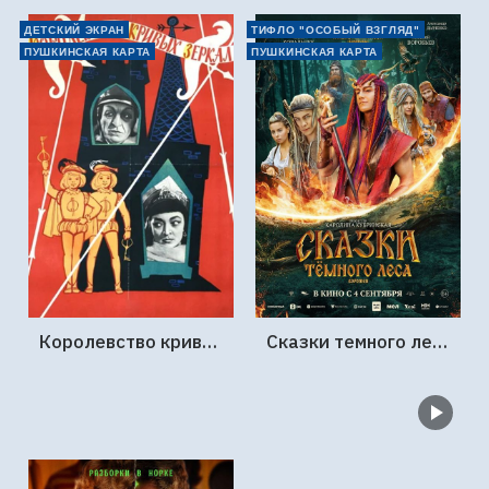
ДЕТСКИЙ ЭКРАН
ТИФЛО "ОСОБЫЙ ВЗГЛЯД"
ПУШКИНСКАЯ КАРТА
ПУШКИНСКАЯ КАРТА
Королевство кривых зеркал (1963г., Киностудия Горького)
Сказки темного леса. Ворожея