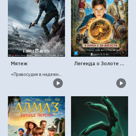
Мятеж
Легенда о Золоте Скифов
«Правосудие в надежных руках»