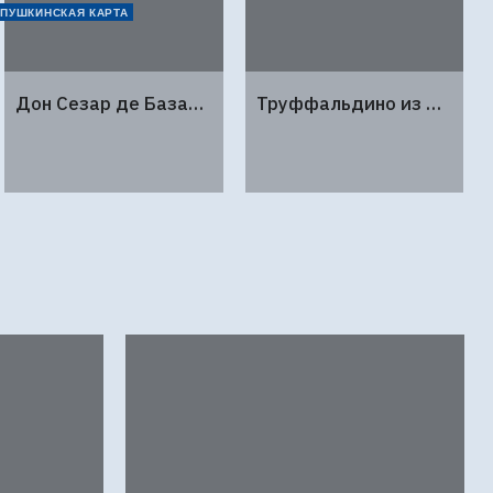
СИНЕМАТЕКА
СИНЕМАТЕКА
ПУШКИНСКАЯ КАРТА
Дон Сезар де Базан (1989г., Ленфильм, 2 серии)
Труффальдино из Бергамо (1976г., Ленфильм, 2 серии)