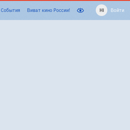
События
Виват кино России!
Войти