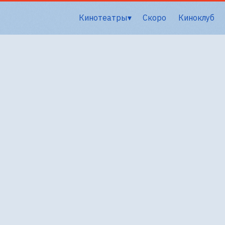
Кинотеатры
Скоро
Киноклуб