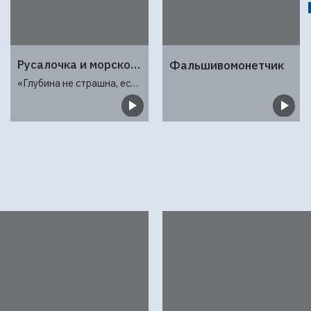
Русалочка и морской монстр
Фальшивомонетчик
«Глубина не страшна, если в сердце — любовь»