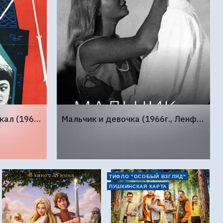
Королевство кривых зеркал (1963г., Киностудия Горького)
Мальчик и девочка (1966г., Ленфильм)
ТИФЛО "ОСОБЫЙ ВЗГЛЯД"
ПУШКИНСКАЯ КАРТА